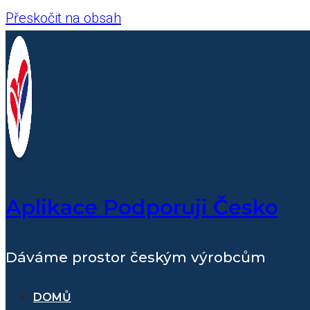
Přeskočit na obsah
Aplikace Podporuji Česko
Dáváme prostor českým výrobcům
DOMŮ