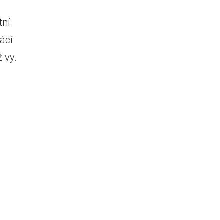
tní
ácí
 vy.