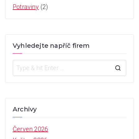
Potraviny
(2)
Vyhledejte napříč firem
S
e
a
r
Archivy
c
h
Červen 2026